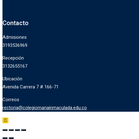
Contacto
Admisiones
3193536969
Recepción
3132655167
Ubicación
Avenida Carrera 7 # 166-71
Correos
rectoria@colegiomariainmaculada.edu.co